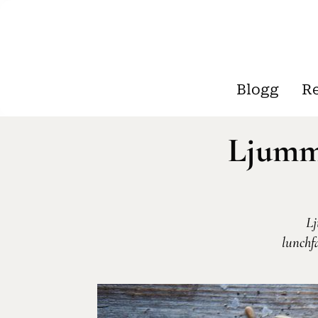
Blogg
R
Ljumme
Lj
lunchf