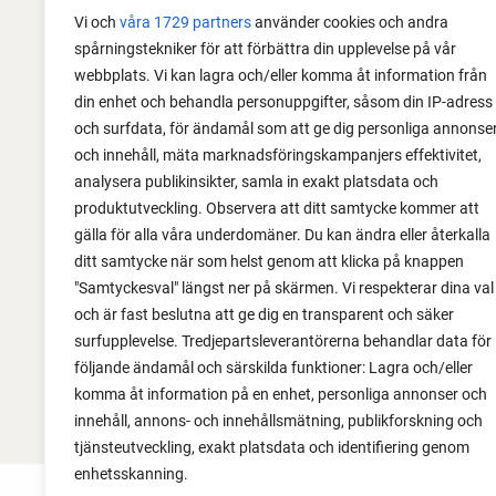
Vi och
våra 1729 partners
använder cookies och andra
06 augusti 2026
spårningstekniker för att förbättra din upplevelse på vår
webbplats. Vi kan lagra och/eller komma åt information från
Sätta vitlök på våren i Sverige
din enhet och behandla personuppgifter, såsom din IP-adress
och surfdata, för ändamål som att ge dig personliga annonse
Om du har tur med vädret kan det gå fint
och innehåll, mäta marknadsföringskampanjers effektivitet,
att sätta vitlök också på våren. Men
analysera publikinsikter, samla in exakt platsdata och
tillförlitligast är att sätta vitlök på hösten
produktutveckling. Observera att ditt samtycke kommer att
och vintern.
gälla för alla våra underdomäner. Du kan ändra eller återkalla
ditt samtycke när som helst genom att klicka på knappen
"Samtyckesval" längst ner på skärmen. Vi respekterar dina val
och är fast beslutna att ge dig en transparent och säker
surfupplevelse. Tredjepartsleverantörerna behandlar data för
följande ändamål och särskilda funktioner: Lagra och/eller
komma åt information på en enhet, personliga annonser och
innehåll, annons- och innehållsmätning, publikforskning och
tjänsteutveckling, exakt platsdata och identifiering genom
enhetsskanning.