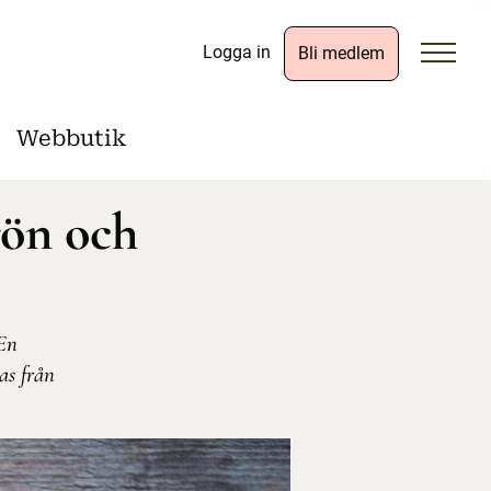
Logga in
Bli medlem
Webbutik
rön och
 En
as från