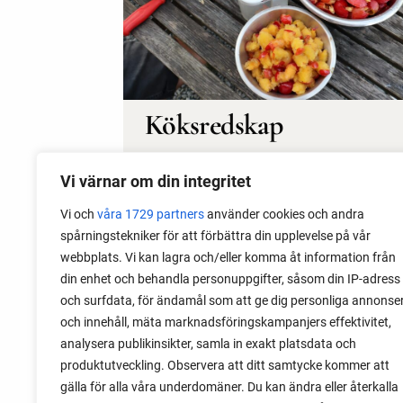
Köksredskap
Vi värnar om din integritet
Vi och
våra 1729 partners
använder cookies och andra
spårningstekniker för att förbättra din upplevelse på vår
webbplats. Vi kan lagra och/eller komma åt information från
din enhet och behandla personuppgifter, såsom din IP-adress
Presentkort
och surfdata, för ändamål som att ge dig personliga annonse
och innehåll, mäta marknadsföringskampanjers effektivitet,
Digitala och tryckta presentkort
analysera publikinsikter, samla in exakt platsdata och
produktutveckling. Observera att ditt samtycke kommer att
gälla för alla våra underdomäner. Du kan ändra eller återkalla