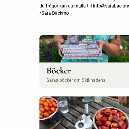
du frågor kan du maila till info@sarabackm
/Sara Bäckmo
Böcker
Saras böcker om Skillnadens