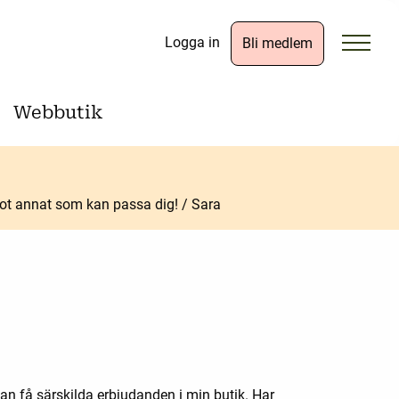
Logga in
Bli medlem
Webbutik
ågot annat som kan passa dig! / Sara
n få särskilda erbjudanden i min butik. Har