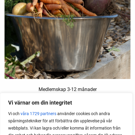
Medlemskap 3-12 månader
Medlemskap som gåva
Vi värnar om din integritet
Vi och
våra 1729 partners
använder cookies och andra
kr
267
för 3 månader
FRÅN:
spårningstekniker för att förbättra din upplevelse på vår
Den
webbplats. Vi kan lagra och/eller komma åt information från
här
VÄLJ ALTERNATIV