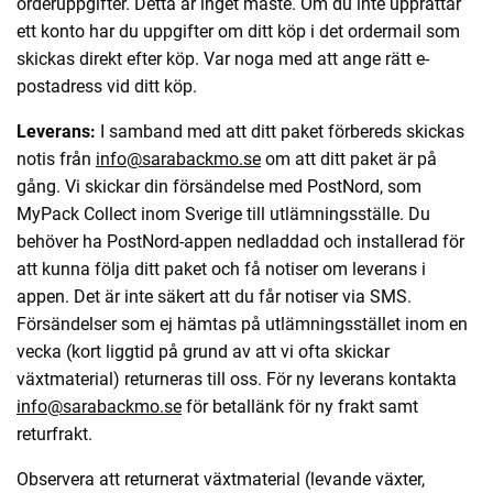
orderuppgifter. Detta är inget måste. Om du inte upprättar
ett konto har du uppgifter om ditt köp i det ordermail som
skickas direkt efter köp. Var noga med att ange rätt e-
postadress vid ditt köp.
Leverans:
I samband med att ditt paket förbereds skickas
notis från
info@sarabackmo.se
om att ditt paket är på
gång. Vi skickar din försändelse med PostNord, som
MyPack Collect inom Sverige till utlämningsställe. Du
behöver ha PostNord-appen nedladdad och installerad för
att kunna följa ditt paket och få notiser om leverans i
appen. Det är inte säkert att du får notiser via SMS.
Försändelser som ej hämtas på utlämningsstället inom en
vecka (kort liggtid på grund av att vi ofta skickar
växtmaterial) returneras till oss. För ny leverans kontakta
info@sarabackmo.se
för betallänk för ny frakt samt
returfrakt.
Observera att returnerat växtmaterial (levande växter,