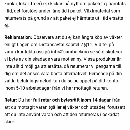
knölar, lökar, fröer) ej skickas på nytt om paketet ej hämtats
i tid, det förstörs under lång tid i paket. Växtmaterial som
returnerats på grund av att paket ej hämtats ut i tid ersätts
ej.
Reklamation:
Observera att du ej kan ångra köp av växter,
enligt Lagen om Distansavtal kapitel 2 §11. Vid fel på
varan kontakta oss på
info@sarabackmo.se
så diskuterar
vi byte av din skadade vara mot en ny. Vissa produkter är
inte alltid möjliga att ersätta, då returnerar vi pengarna till
dig om det anses vara bästa alternativet. Beroende på din
valda betalningsmetod kan du se beloppet på ditt konto
inom 5-10 arbetsdagar från vi har mottagit returen.
Retur:
Du har
full retur och bytesrätt inom 14 dagar
från
att du mottagit varan (gäller ej växter och utsäde), förutsatt
att du inte använt varan och att den returneras i oskadat
skick.