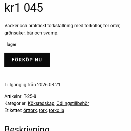
kr
1 045
Vacker och praktiskt torkställning med torkollor, för örter,
grönsaker, bär och svamp.
I lager
FÖRKÖP NU
Tillgänglig från 2026-08-21
Artikelnr:
T-25-8
Kategorier:
Köksredskap
,
Odlingstillbehör
Etiketter:
örttork
,
tork
,
torkolla
Beskrivning