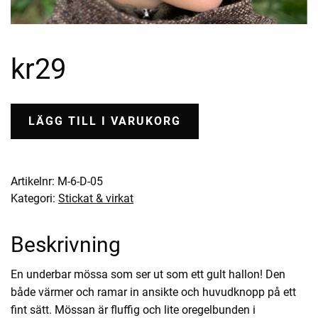
kr
29
LÄGG TILL I VARUKORG
Artikelnr:
M-6-D-05
Kategori:
Stickat & virkat
Beskrivning
En underbar mössa som ser ut som ett gult hallon! Den
både värmer och ramar in ansikte och huvudknopp på ett
fint sätt. Mössan är fluffig och lite oregelbunden i