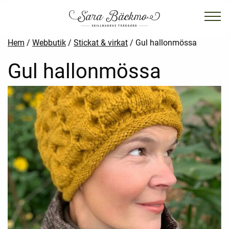
Hem
/
Webbutik
/
Stickat & virkat
/ Gul hallonmössa
Gul hallonmössa