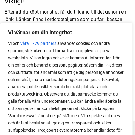
Viktigt!
Efter att du köpt mönstret får du tillgång till det genom en
länk. Länken finns i orderdetaljerna som du får i kassan
efter att vi mottagit din order. Du kan också se länken efter
Vi värnar om din integritet
ditt köp om du går in på DITT KONTO på sarabackmo.se,
väljer ORDRAR i listan till vänster och sedan klickar VISA
Vi och
våra 1729 partners
använder cookies och andra
vid rätt order. Då ser du länken igen. Missa inte det! Obs!
spårningstekniker för att förbättra din upplevelse på vår
Länken är inte klickbar; kopiera länken och klistra in den i
webbplats. Vi kan lagra och/eller komma åt information från
din webbläsare. Spara gärna länken som ett bokmärke på
din enhet och behandla personuppgifter, såsom din IP-adress
din dator för att enkelt kunna hitta tillbaka.
och surfdata, för ändamål som att ge dig personliga annonser
och innehåll, mäta marknadsföringskampanjers effektivitet,
Om du har några frågor om den digitala produkten eller ditt
analysera publikinsikter, samla in exakt platsdata och
köp, vänligen maila till
info@sarabackmo.se
, Sara kan
produktutveckling. Observera att ditt samtycke kommer att
dock inte bistå med tips och råd kring stickmönstret eller
gälla för alla våra underdomäner. Du kan ändra eller återkalla
själva stickningen.
ditt samtycke när som helst genom att klicka på knappen
"Samtyckesval" längst ner på skärmen. Vi respekterar dina val
och är fast beslutna att ge dig en transparent och säker
surfupplevelse. Tredjepartsleverantörerna behandlar data för