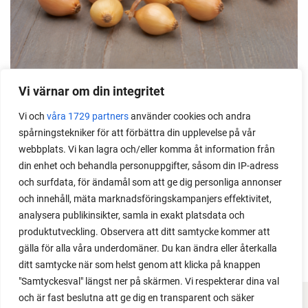
Vi värnar om din integritet
Sättlök 'WINTERIA' SLUT
Vi och
våra 1729 partners
använder cookies och andra
250 g
spårningstekniker för att förbättra din upplevelse på vår
kr
81
webbplats. Vi kan lagra och/eller komma åt information från
kr
81
din enhet och behandla personuppgifter, såsom din IP-adress
och surfdata, för ändamål som att ge dig personliga annonser
FÖRKÖP NU
och innehåll, mäta marknadsföringskampanjers effektivitet,
analysera publikinsikter, samla in exakt platsdata och
produktutveckling. Observera att ditt samtycke kommer att
gälla för alla våra underdomäner. Du kan ändra eller återkalla
ditt samtycke när som helst genom att klicka på knappen
"Samtyckesval" längst ner på skärmen. Vi respekterar dina val
och är fast beslutna att ge dig en transparent och säker