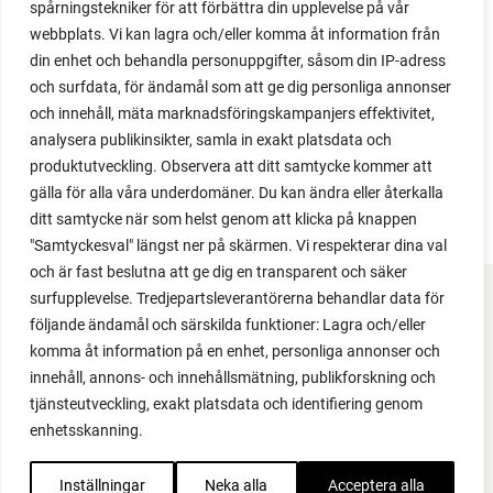
Utformad av Sara Bäckmo & Operose
spårningstekniker för att förbättra din upplevelse på vår
kr
479
webbplats. Vi kan lagra och/eller komma åt information från
kr
479
din enhet och behandla personuppgifter, såsom din IP-adress
Den
och surfdata, för ändamål som att ge dig personliga annonser
och innehåll, mäta marknadsföringskampanjers effektivitet,
här
VÄLJ ALTERNATIV
analysera publikinsikter, samla in exakt platsdata och
produkten
produktutveckling. Observera att ditt samtycke kommer att
har
gälla för alla våra underdomäner. Du kan ändra eller återkalla
flera
ditt samtycke när som helst genom att klicka på knappen
varianter.
"Samtyckesval" längst ner på skärmen. Vi respekterar dina val
De
och är fast beslutna att ge dig en transparent och säker
olika
surfupplevelse. Tredjepartsleverantörerna behandlar data för
alternativen
FACEBOOK
följande ändamål och särskilda funktioner: Lagra och/eller
kan
komma åt information på en enhet, personliga annonser och
väljas
YOUTUBE
innehåll, annons- och innehållsmätning, publikforskning och
på
tjänsteutveckling, exakt platsdata och identifiering genom
produktsidan
INSTAGRAM
enhetsskanning.
PODCAST
Inställningar
Neka alla
Acceptera alla