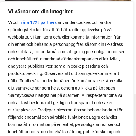
Vi värnar om din integritet
Sättvitlök 'PRECOSEM'
2 st
Vi och
våra 1729 partners
använder cookies och andra
kr
88
spårningstekniker för att förbättra din upplevelse på vår
kr
88
webbplats. Vi kan lagra och/eller komma åt information från
din enhet och behandla personuppgifter, såsom din IP-adress
och surfdata, för ändamål som att ge dig personliga annonser
FÖRKÖP NU
och innehåll, mäta marknadsföringskampanjers effektivitet,
analysera publikinsikter, samla in exakt platsdata och
produktutveckling. Observera att ditt samtycke kommer att
gälla för alla våra underdomäner. Du kan ändra eller återkalla
ditt samtycke när som helst genom att klicka på knappen
"Samtyckesval" längst ner på skärmen. Vi respekterar dina val
och är fast beslutna att ge dig en transparent och säker
surfupplevelse. Tredjepartsleverantörerna behandlar data för
FACEBOOK
följande ändamål och särskilda funktioner: Lagra och/eller
YOUTUBE
komma åt information på en enhet, personliga annonser och
innehåll, annons- och innehållsmätning, publikforskning och