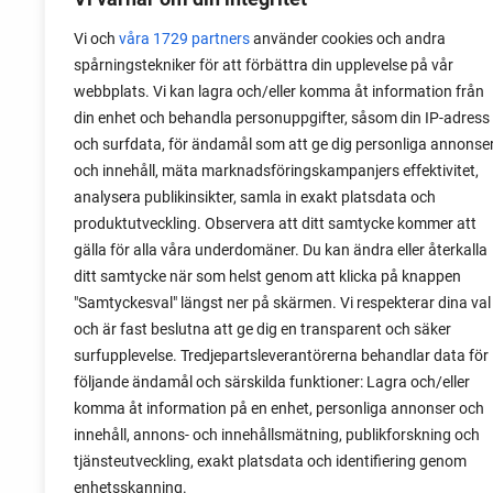
Vi och
våra 1729 partners
använder cookies och andra
spårningstekniker för att förbättra din upplevelse på vår
webbplats. Vi kan lagra och/eller komma åt information från
din enhet och behandla personuppgifter, såsom din IP-adress
och surfdata, för ändamål som att ge dig personliga annonse
och innehåll, mäta marknadsföringskampanjers effektivitet,
analysera publikinsikter, samla in exakt platsdata och
Bananschalottenlök 'LONGOR'
produktutveckling. Observera att ditt samtycke kommer att
gälla för alla våra underdomäner. Du kan ändra eller återkalla
250 g
ditt samtycke när som helst genom att klicka på knappen
kr
99
"Samtyckesval" längst ner på skärmen. Vi respekterar dina val
kr
99
och är fast beslutna att ge dig en transparent och säker
surfupplevelse. Tredjepartsleverantörerna behandlar data för
FÖRKÖP NU
följande ändamål och särskilda funktioner: Lagra och/eller
komma åt information på en enhet, personliga annonser och
innehåll, annons- och innehållsmätning, publikforskning och
tjänsteutveckling, exakt platsdata och identifiering genom
enhetsskanning.