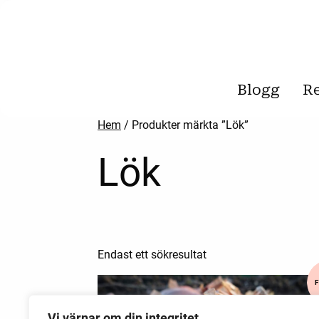
Blogg
R
Hem
/ Produkter märkta ”Lök”
Lök
Endast ett sökresultat
Vi värnar om din integritet