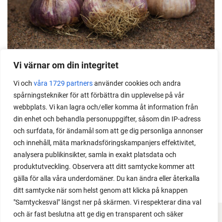
Vi värnar om din integritet
Sättvitlök 'GERMIDOUR'
Vi och
våra 1729 partners
använder cookies och andra
2 st
spårningstekniker för att förbättra din upplevelse på vår
kr
88
webbplats. Vi kan lagra och/eller komma åt information från
kr
88
din enhet och behandla personuppgifter, såsom din IP-adress
och surfdata, för ändamål som att ge dig personliga annonser
FÖRKÖP NU
och innehåll, mäta marknadsföringskampanjers effektivitet,
analysera publikinsikter, samla in exakt platsdata och
produktutveckling. Observera att ditt samtycke kommer att
gälla för alla våra underdomäner. Du kan ändra eller återkalla
ditt samtycke när som helst genom att klicka på knappen
"Samtyckesval" längst ner på skärmen. Vi respekterar dina val
och är fast beslutna att ge dig en transparent och säker