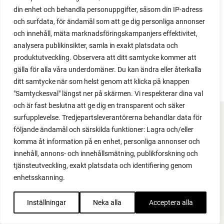
din enhet och behandla personuppgifter, såsom din IP-adress
och surfdata, för ändamål som att ge dig personliga annonser
och innehåll, mäta marknadsföringskampanjers effektivitet,
analysera publikinsikter, samla in exakt platsdata och
produktutveckling. Observera att ditt samtycke kommer att
gälla för alla våra underdomäner. Du kan ändra eller återkalla
ditt samtycke när som helst genom att klicka på knappen
"Samtyckesval" längst ner på skärmen. Vi respekterar dina val
och är fast beslutna att ge dig en transparent och säker
surfupplevelse. Tredjepartsleverantörerna behandlar data för
FACEBOOK
följande ändamål och särskilda funktioner: Lagra och/eller
komma åt information på en enhet, personliga annonser och
YOUTUBE
innehåll, annons- och innehållsmätning, publikforskning och
tjänsteutveckling, exakt platsdata och identifiering genom
INSTAGRAM
enhetsskanning.
PODCAST
Inställningar
Neka alla
Acceptera alla