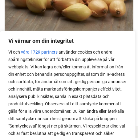
Vi värnar om din integritet
Sättlök 'AUGUSTA' SLUT
Vi och
våra 1729 partners
använder cookies och andra
250 g
spårningstekniker för att förbättra din upplevelse på vår
kr
81
webbplats. Vi kan lagra och/eller komma åt information från
kr
81
din enhet och behandla personuppgifter, såsom din IP-adress
och surfdata, för ändamål som att ge dig personliga annonser
FÖRKÖP NU
och innehåll, mäta marknadsföringskampanjers effektivitet,
analysera publikinsikter, samla in exakt platsdata och
produktutveckling. Observera att ditt samtycke kommer att
gälla för alla våra underdomäner. Du kan ändra eller återkalla
ditt samtycke när som helst genom att klicka på knappen
"Samtyckesval" längst ner på skärmen. Vi respekterar dina val
och är fast beslutna att ge dig en transparent och säker