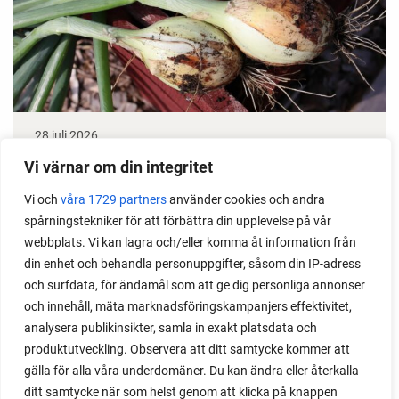
28 juli 2026
Odla lök från frö - Stor skörd
Vi värnar om din integritet
Det är lätt att lyckas med lök från frö. Följ min sådd
Vi och
våra 1729 partners
använder cookies och andra
spårningstekniker för att förbättra din upplevelse på vår
under säsongen och få tips om hur du sår, skolar
webbplats. Vi kan lagra och/eller komma åt information från
om, planterar och skördar egen lök.
din enhet och behandla personuppgifter, såsom din IP-adress
och surfdata, för ändamål som att ge dig personliga annonser
och innehåll, mäta marknadsföringskampanjers effektivitet,
analysera publikinsikter, samla in exakt platsdata och
produktutveckling. Observera att ditt samtycke kommer att
gälla för alla våra underdomäner. Du kan ändra eller återkalla
ditt samtycke när som helst genom att klicka på knappen