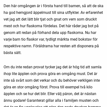
Den här omgången är i första hand till barnen, så att de ska
ha god hemgjord äppelmust till sina utflykter. Av erfarenhet
vet jag att det lätt blir tjat och gnat om vem som druckit
mest och hur flaskorna fördelas. Det här råder jag bot på
genom att redan på förhand dela upp flaskorna. Nu har
varje barn tio flaskor var, tydligt märkta med bokstav för
respektive namn. Föräldrarna har resten att disponera på
bästa sätt.
Om du inte redan provat tycker jag det är hög tid att samla
ihop lite äpplen och prova göra en omgång must. Det är
inte så svårt som det verkar och du behöver verkligen inte
göra en stor omgång först. Prova till exempel två kilo
äpplen och se hur det blir. Eller välj päron, det är nästan
ännu godare! Garanterat gillar alla i familjen musten och