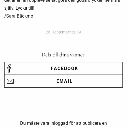
det är en fin upplevelse att göra den goda drycken hemma
själv. Lycka till!
/Sara Bäckmo
26. september 2019
Dela till dina vänner:
FACEBOOK
EMAIL
Du måste vara
inloggad
för att publicera en