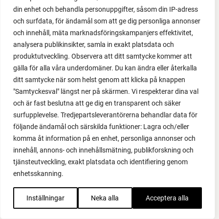
din enhet och behandla personuppgifter, såsom din IP-adress
och surfdata, för ändamål som att ge dig personliga annonser
och innehåll, mäta marknadsföringskampanjers effektivitet,
analysera publikinsikter, samla in exakt platsdata och
produktutveckling. Observera att ditt samtycke kommer att
gälla för alla våra underdomäner. Du kan ändra eller återkalla
ditt samtycke när som helst genom att klicka på knappen
"Samtyckesval" längst ner på skärmen. Vi respekterar dina val
och är fast beslutna att ge dig en transparent och säker
surfupplevelse. Tredjepartsleverantörerna behandlar data för
FACEBOOK
följande ändamål och särskilda funktioner: Lagra och/eller
komma åt information på en enhet, personliga annonser och
YOUTUBE
innehåll, annons- och innehållsmätning, publikforskning och
tjänsteutveckling, exakt platsdata och identifiering genom
INSTAGRAM
enhetsskanning.
PODCAST
Inställningar
Neka alla
Acceptera alla