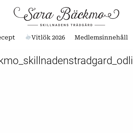
ecept
Vitlök 2026
Medlemsinnehåll
kmo_skillnadenstradgard_odl