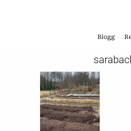
Blogg
R
sarabac