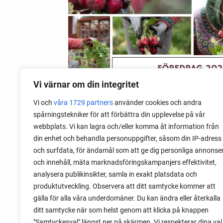
Vi värnar om din integritet
Vi och
våra 1729 partners
använder cookies och andra
spårningstekniker för att förbättra din upplevelse på vår
09 augusti 2026
webbplats. Vi kan lagra och/eller komma åt information från
Föredrag 2026: Odla kreativt i
din enhet och behandla personuppgifter, såsom din IP-adress
kris
och surfdata, för ändamål som att ge dig personliga annonse
och innehåll, mäta marknadsföringskampanjers effektivitet,
2026 gör jag en mitt föredrag om att
analysera publikinsikter, samla in exakt platsdata och
odla kreativt i kris. Ett evenemang om att
produktutveckling. Observera att ditt samtycke kommer att
använda odling som förberedelse till
gälla för alla våra underdomäner. Du kan ändra eller återkalla
olika typer av kriser.
ditt samtycke när som helst genom att klicka på knappen
"Samtyckesval" längst ner på skärmen. Vi respekterar dina val