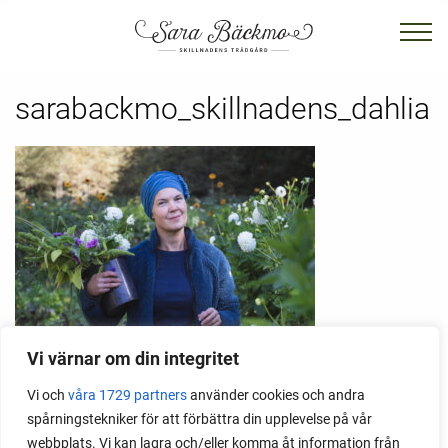
sarabackmo_skillnadens_dahlia
Vi värnar om din integritet
Vi och
våra 1729 partners
använder cookies och andra
sara bäckmo, sara backmo, skillnadens trädgård,
spårningstekniker för att förbättra din upplevelse på vår
skillnadens handelsträdgård i kalvsvik, dahlia
webbplats. Vi kan lagra och/eller komma åt information från