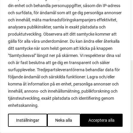
din enhet och behandla personuppgifter, såsom din IP-adress
och surfdata, för ändamål som att ge dig personliga annonser
och innehåll, mäta marknadsföringskampanjers effektivitet,
analysera publikinsikter, samla in exakt platsdata och
produktutveckling. Observera att ditt samtycke kommer att
gälla för alla våra underdomäner. Du kan ändra eller återkalla
ditt samtycke när som helst genom att klicka på knappen
"Samtyckesval" längst ner på skärmen. Vi respekterar dina val
och är fast beslutna att ge dig en transparent och säker
surfupplevelse. Tredjepartsleverantörerna behandlar data för
FACEBOOK
följande ändamål och särskilda funktioner: Lagra och/eller
komma åt information på en enhet, personliga annonser och
YOUTUBE
innehåll, annons- och innehållsmätning, publikforskning och
tjänsteutveckling, exakt platsdata och identifiering genom
INSTAGRAM
enhetsskanning.
PODCAST
Inställningar
Neka alla
Acceptera alla