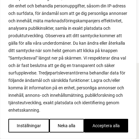
din enhet och behandla personuppgifter, såsom din IP-adress
och surfdata, för ändamål som att ge dig personliga annonser
och innehåll, mäta marknadsföringskampanjers effektivitet,
analysera publikinsikter, samla in exakt platsdata och
produktutveckling. Observera att ditt samtycke kommer att
gälla för alla våra underdomäner. Du kan ändra eller återkalla
ditt samtycke när som helst genom att klicka på knappen
"Samtyckesval" längst ner på skärmen. Vi respekterar dina val
och är fast beslutna att ge dig en transparent och säker
surfupplevelse. Tredjepartsleverantörerna behandlar data för
FACEBOOK
följande ändamål och särskilda funktioner: Lagra och/eller
komma åt information på en enhet, personliga annonser och
YOUTUBE
innehåll, annons- och innehållsmätning, publikforskning och
tjänsteutveckling, exakt platsdata och identifiering genom
INSTAGRAM
enhetsskanning.
PODCAST
Inställningar
Neka alla
Acceptera alla