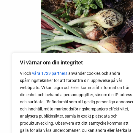
Vi värnar om din integritet
Vi och
våra 1729 partners
använder cookies och andra
spårningstekniker för att förbättra din upplevelse på vår
28 juli 2026
webbplats. Vi kan lagra och/eller komma åt information från
Odla lök från frö - Stor skörd
din enhet och behandla personuppgifter, såsom din IP-adress
och surfdata, för ändamål som att ge dig personliga annonse
Det är lätt att lyckas med lök från frö.
och innehåll, mäta marknadsföringskampanjers effektivitet,
Följ min sådd under säsongen och få
analysera publikinsikter, samla in exakt platsdata och
tips om hur du sår, skolar om, planterar
produktutveckling. Observera att ditt samtycke kommer att
och skördar egen lök.
gälla för alla våra underdomäner. Du kan ändra eller återkalla