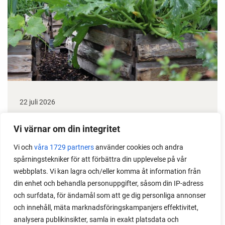
22 juli 2026
Odla stora växter på liten plats
Vi värnar om din integritet
Med det här smarta knepet kan du odla också stora
Vi och
våra 1729 partners
använder cookies och andra
växter i en pallkrage tillsammans med andra växter.
spårningstekniker för att förbättra din upplevelse på vår
Perfekt om du vill odla mycket i på liten yta.
webbplats. Vi kan lagra och/eller komma åt information från
din enhet och behandla personuppgifter, såsom din IP-adress
och surfdata, för ändamål som att ge dig personliga annonser
och innehåll, mäta marknadsföringskampanjers effektivitet,
analysera publikinsikter, samla in exakt platsdata och