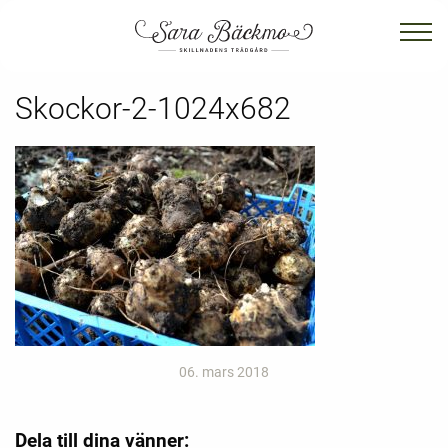
Skockor-2-1024x682
06. mars 2018
Dela till dina vänner: