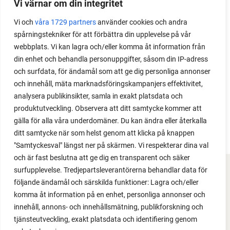
Vi värnar om din integritet
Med det här smarta knepet kan du odla också stora
Vi och
våra 1729 partners
använder cookies och andra
växter i en pallkrage tillsammans med andra växter.
spårningstekniker för att förbättra din upplevelse på vår
Perfekt om du vill odla mycket i på liten yta.
webbplats. Vi kan lagra och/eller komma åt information från
din enhet och behandla personuppgifter, såsom din IP-adress
och surfdata, för ändamål som att ge dig personliga annonser
och innehåll, mäta marknadsföringskampanjers effektivitet,
analysera publikinsikter, samla in exakt platsdata och
produktutveckling. Observera att ditt samtycke kommer att
gälla för alla våra underdomäner. Du kan ändra eller återkalla
ditt samtycke när som helst genom att klicka på knappen
"Samtyckesval" längst ner på skärmen. Vi respekterar dina val
och är fast beslutna att ge dig en transparent och säker
surfupplevelse. Tredjepartsleverantörerna behandlar data för
FACEBOOK
följande ändamål och särskilda funktioner: Lagra och/eller
komma åt information på en enhet, personliga annonser och
YOUTUBE
innehåll, annons- och innehållsmätning, publikforskning och
tjänsteutveckling, exakt platsdata och identifiering genom
INSTAGRAM