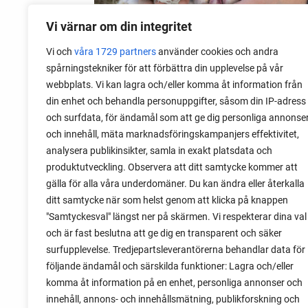
Vi värnar om din integritet
Vi och
våra 1729 partners
använder cookies och andra
spårningstekniker för att förbättra din upplevelse på vår
webbplats. Vi kan lagra och/eller komma åt information från
06 augusti 2026
din enhet och behandla personuppgifter, såsom din IP-adress
Sätta vitlök på våren i Sverige
och surfdata, för ändamål som att ge dig personliga annonse
och innehåll, mäta marknadsföringskampanjers effektivitet,
Om du har tur med vädret kan det gå fint
analysera publikinsikter, samla in exakt platsdata och
att sätta vitlök också på våren. Men
produktutveckling. Observera att ditt samtycke kommer att
tillförlitligast är att sätta vitlök på hösten
gälla för alla våra underdomäner. Du kan ändra eller återkalla
och vintern.
ditt samtycke när som helst genom att klicka på knappen
"Samtyckesval" längst ner på skärmen. Vi respekterar dina val
och är fast beslutna att ge dig en transparent och säker
surfupplevelse. Tredjepartsleverantörerna behandlar data för
följande ändamål och särskilda funktioner: Lagra och/eller
komma åt information på en enhet, personliga annonser och
innehåll, annons- och innehållsmätning, publikforskning och