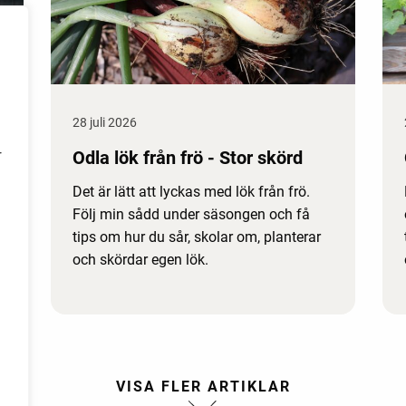
28 juli 2026
Odla lök från frö - Stor skörd
r
Det är lätt att lyckas med lök från frö.
Följ min sådd under säsongen och få
tips om hur du sår, skolar om, planterar
och skördar egen lök.