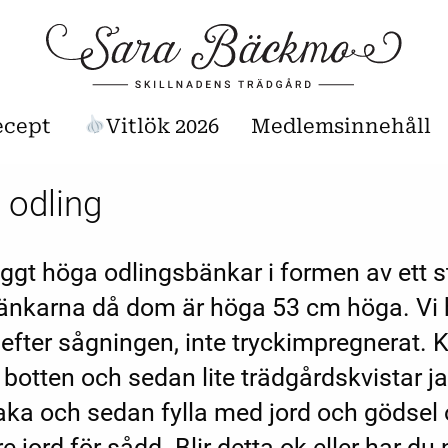
ecept
Vitlök 2026
Medlemsinnehåll
i odling
yggt höga odlingsbänkar i formen av ett s
 bänkarna då dom är höga 53 cm höga. Vi
 efter sågningen, inte tryckimpregnerat. 
i botten och sedan lite trädgårdskvistar j
lbaka och sedan fylla med jord och gödsel
e jord för sådd. Blir detta ok eller har du