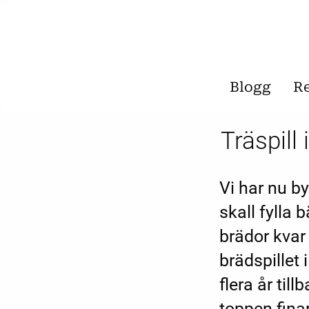
Blogg
R
Träspill 
Vi har nu b
skall fylla
brädor kvar
brädspillet 
flera år til
toppen finar