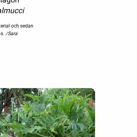
almucci
terial och sedan
ås.
/Sara