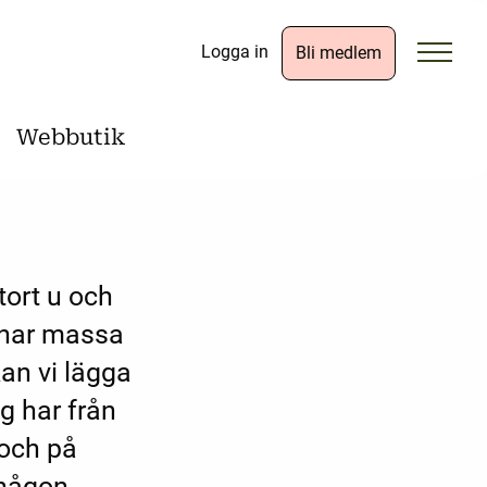
Logga in
Bli medlem
Webbutik
tort u och
 har massa
Kan vi lägga
ag har från
 och på
 någon