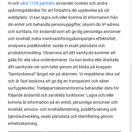
Vi och
våra 1729 partners
använder cookies och andra
spårningstekniker för att förbättra din upplevelse på vår
webbplats. Vi kan lagra och/eller komma åt information från
din enhet och behandla personuppgifter, såsom din IP-adress
och surfdata, för ändamål som att ge dig personliga annonser
och innehåll, mäta marknadsföringskampanjers effektivitet,
analysera publikinsikter, samla in exakt platsdata och
produktutveckling. Observera att ditt samtycke kommer att
gälla för alla våra underdomäner. Du kan ändra eller återkalla
ditt samtycke när som helst genom att klicka på knappen
"Samtyckesval" längst ner på skärmen. Vi respekterar dina val
FACEBOOK
och är fast beslutna att ge dig en transparent och säker
surfupplevelse. Tredjepartsleverantörerna behandlar data för
YOUTUBE
följande ändamål och särskilda funktioner: Lagra och/eller
komma åt information på en enhet, personliga annonser och
INSTAGRAM
innehåll, annons- och innehållsmätning, publikforskning och
tjänsteutveckling, exakt platsdata och identifiering genom
PODCAST
enhetsskanning.