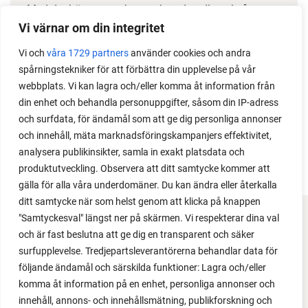
Med det här smarta knepet kan du odla också stora
växter i en pallkrage tillsammans med andra växter.
Vi värnar om din integritet
Perfekt om du vill odla mycket i på liten yta.
Vi och
våra 1729 partners
använder cookies och andra
spårningstekniker för att förbättra din upplevelse på vår
webbplats. Vi kan lagra och/eller komma åt information från
din enhet och behandla personuppgifter, såsom din IP-adress
och surfdata, för ändamål som att ge dig personliga annonser
och innehåll, mäta marknadsföringskampanjers effektivitet,
analysera publikinsikter, samla in exakt platsdata och
produktutveckling. Observera att ditt samtycke kommer att
gälla för alla våra underdomäner. Du kan ändra eller återkalla
ditt samtycke när som helst genom att klicka på knappen
"Samtyckesval" längst ner på skärmen. Vi respekterar dina val
FACEBOOK
och är fast beslutna att ge dig en transparent och säker
surfupplevelse. Tredjepartsleverantörerna behandlar data för
YOUTUBE
följande ändamål och särskilda funktioner: Lagra och/eller
komma åt information på en enhet, personliga annonser och
INSTAGRAM
innehåll, annons- och innehållsmätning, publikforskning och