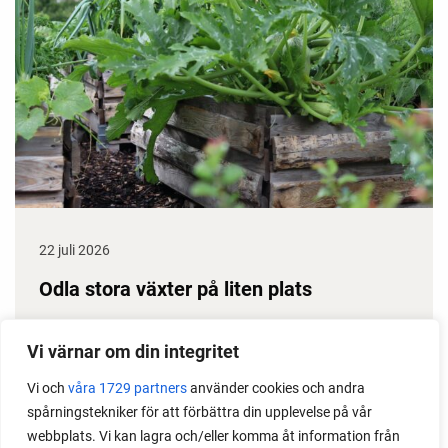
22 juli 2026
Odla stora växter på liten plats
Med det här smarta knepet kan du odla också stora
Vi värnar om din integritet
växter i en pallkrage tillsammans med andra växter.
Perfekt om du vill odla mycket i på liten yta.
Vi och
våra 1729 partners
använder cookies och andra
spårningstekniker för att förbättra din upplevelse på vår
webbplats. Vi kan lagra och/eller komma åt information från