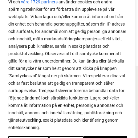
Vi och
våra 1729 partners
använder cookies och andra
spårningstekniker för att förbättra din upplevelse på vår
webbplats. Vi kan lagra och/eller komma åt information från
din enhet och behandla personuppgifter, såsom din IP-adress
och surfdata, för ändamål som att ge dig personliga annonser
och innehåll, mäta marknadsföringskampanjers effektivitet,
analysera publikinsikter, samla in exakt platsdata och
produktutveckling. Observera att ditt samtycke kommer att
gälla för alla våra underdomäner. Du kan ändra eller återkalla
ditt samtycke när som helst genom att klicka på knappen
"Samtyckesval" längst ner på skärmen. Vi respekterar dina val
FACEBOOK
och är fast beslutna att ge dig en transparent och säker
surfupplevelse. Tredjepartsleverantörerna behandlar data för
YOUTUBE
följande ändamål och särskilda funktioner: Lagra och/eller
komma åt information på en enhet, personliga annonser och
INSTAGRAM
innehåll, annons- och innehållsmätning, publikforskning och
tjänsteutveckling, exakt platsdata och identifiering genom
PODCAST
enhetsskanning.