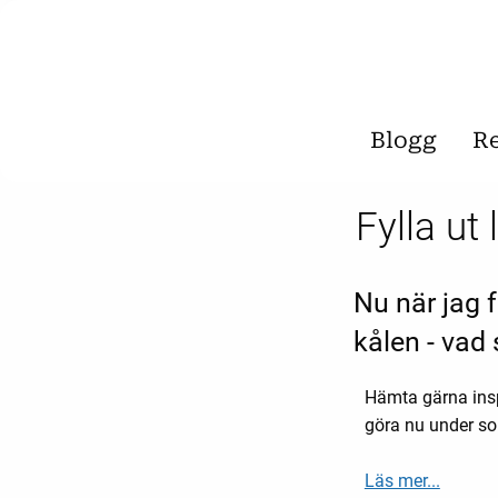
Blogg
R
Fylla ut
Nu när jag f
kålen - vad 
Hämta gärna insp
göra nu under so
Läs mer...