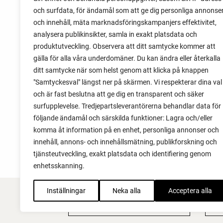
Sätta vitlök på våren i Sverige
och surfdata, för ändamål som att ge dig personliga annonse
och innehåll, mäta marknadsföringskampanjers effektivitet,
Om du har tur med vädret kan det gå fint
analysera publikinsikter, samla in exakt platsdata och
att sätta vitlök också på våren. Men
produktutveckling. Observera att ditt samtycke kommer att
tillförlitligast är att sätta vitlök på hösten
gälla för alla våra underdomäner. Du kan ändra eller återkalla
och vintern.
ditt samtycke när som helst genom att klicka på knappen
"Samtyckesval" längst ner på skärmen. Vi respekterar dina val
och är fast beslutna att ge dig en transparent och säker
surfupplevelse. Tredjepartsleverantörerna behandlar data för
följande ändamål och särskilda funktioner: Lagra och/eller
komma åt information på en enhet, personliga annonser och
innehåll, annons- och innehållsmätning, publikforskning och
tjänsteutveckling, exakt platsdata och identifiering genom
enhetsskanning.
Inställningar
Neka alla
Acceptera alla
FACEBOOK