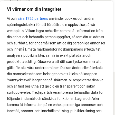
Med det här smarta knepet kan du odla också stora
växter i en pallkrage tillsammans med andra växter.
Vi värnar om din integritet
Perfekt om du vill odla mycket i på liten yta.
Vi och
våra 1729 partners
använder cookies och andra
spårningstekniker för att förbättra din upplevelse på vår
webbplats. Vi kan lagra och/eller komma åt information från
din enhet och behandla personuppgifter, såsom din IP-adress
och surfdata, för ändamål som att ge dig personliga annonser
och innehåll, mäta marknadsföringskampanjers effektivitet,
analysera publikinsikter, samla in exakt platsdata och
produktutveckling. Observera att ditt samtycke kommer att
gälla för alla våra underdomäner. Du kan ändra eller återkalla
ditt samtycke när som helst genom att klicka på knappen
"Samtyckesval" längst ner på skärmen. Vi respekterar dina val
FACEBOOK
och är fast beslutna att ge dig en transparent och säker
surfupplevelse. Tredjepartsleverantörerna behandlar data för
YOUTUBE
följande ändamål och särskilda funktioner: Lagra och/eller
komma åt information på en enhet, personliga annonser och
INSTAGRAM
innehåll, annons- och innehållsmätning, publikforskning och