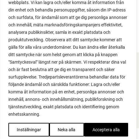
webbplats. Vi kan lagra och/eller komma åt information från
din enhet och behandla personuppgifter, såsom din IP-adress
och surfdata, för ändamål som att ge dig personliga annonser
och innehåll, mäta marknadsföringskampanjers effektivitet,
analysera publikinsikter, samla in exakt platsdata och
produktutveckling. Observera att ditt samtycke kommer att
gälla för alla våra underdomäner. Du kan ändra eller återkalla
ditt samtycke när som helst genom att klicka på knappen
"Samtyckesval" längst ner på skärmen. Vi respekterar dina val
FACEBOOK
och är fast beslutna att ge dig en transparent och säker
surfupplevelse. Tredjepartsleverantörerna behandlar data för
YOUTUBE
följande ändamål och särskilda funktioner: Lagra och/eller
komma åt information på en enhet, personliga annonser och
INSTAGRAM
innehåll, annons- och innehållsmätning, publikforskning och
tjänsteutveckling, exakt platsdata och identifiering genom
PODCAST
enhetsskanning.
Inställningar
Neka alla
Acceptera alla