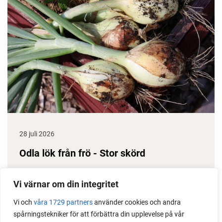
28 juli 2026
Odla lök från frö - Stor skörd
Det är lätt att lyckas med lök från frö. Följ min sådd
Vi värnar om din integritet
under säsongen och få tips om hur du sår, skolar
om, planterar och skördar egen lök.
Vi och
våra 1729 partners
använder cookies och andra
spårningstekniker för att förbättra din upplevelse på vår