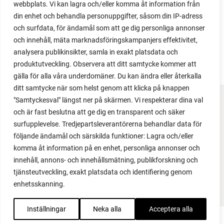
webbplats. Vi kan lagra och/eller komma åt information från
din enhet och behandla personuppgifter, såsom din IP-adress
och surfdata, för ändamål som att ge dig personliga annonser
och innehåll, mäta marknadsföringskampanjers effektivitet,
analysera publikinsikter, samla in exakt platsdata och
produktutveckling. Observera att ditt samtycke kommer att
gälla för alla våra underdomäner. Du kan ändra eller återkalla
ditt samtycke när som helst genom att klicka på knappen
"Samtyckesval" längst ner på skärmen. Vi respekterar dina val
FACEBOOK
och är fast beslutna att ge dig en transparent och säker
surfupplevelse. Tredjepartsleverantörerna behandlar data för
YOUTUBE
följande ändamål och särskilda funktioner: Lagra och/eller
komma åt information på en enhet, personliga annonser och
INSTAGRAM
innehåll, annons- och innehållsmätning, publikforskning och
tjänsteutveckling, exakt platsdata och identifiering genom
PODCAST
enhetsskanning.
Inställningar
Neka alla
Acceptera alla