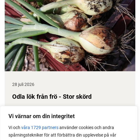
28 juli 2026
Odla lök från frö - Stor skörd
Det är lätt att lyckas med lök från frö. Följ min sådd
Vi värnar om din integritet
under säsongen och få tips om hur du sår, skolar
om, planterar och skördar egen lök.
Vi och
våra 1729 partners
använder cookies och andra
spårningstekniker för att förbättra din upplevelse på vår