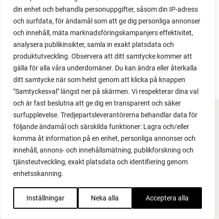
din enhet och behandla personuppgifter, såsom din IP-adress
och surfdata, för ändamål som att ge dig personliga annonser
och innehåll, mäta marknadsföringskampanjers effektivitet,
analysera publikinsikter, samla in exakt platsdata och
produktutveckling. Observera att ditt samtycke kommer att
gälla för alla våra underdomäner. Du kan ändra eller återkalla
ditt samtycke när som helst genom att klicka på knappen
"Samtyckesval" längst ner på skärmen. Vi respekterar dina val
och är fast beslutna att ge dig en transparent och säker
surfupplevelse. Tredjepartsleverantörerna behandlar data för
FACEBOOK
följande ändamål och särskilda funktioner: Lagra och/eller
komma åt information på en enhet, personliga annonser och
YOUTUBE
innehåll, annons- och innehållsmätning, publikforskning och
tjänsteutveckling, exakt platsdata och identifiering genom
INSTAGRAM
enhetsskanning.
PODCAST
Inställningar
Neka alla
Acceptera alla