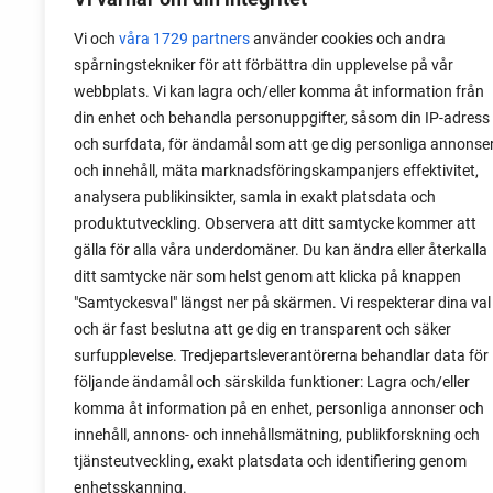
sara backmo, sara 
Vi och
våra 1729 partners
använder cookies och andra
potatoes, rabatt,
spårningstekniker för att förbättra din upplevelse på vår
webbplats. Vi kan lagra och/eller komma åt information från
din enhet och behandla personuppgifter, såsom din IP-adress
och surfdata, för ändamål som att ge dig personliga annonse
och innehåll, mäta marknadsföringskampanjers effektivitet,
analysera publikinsikter, samla in exakt platsdata och
produktutveckling. Observera att ditt samtycke kommer att
gälla för alla våra underdomäner. Du kan ändra eller återkalla
ditt samtycke när som helst genom att klicka på knappen
"Samtyckesval" längst ner på skärmen. Vi respekterar dina val
och är fast beslutna att ge dig en transparent och säker
surfupplevelse. Tredjepartsleverantörerna behandlar data för
följande ändamål och särskilda funktioner: Lagra och/eller
komma åt information på en enhet, personliga annonser och
innehåll, annons- och innehållsmätning, publikforskning och
tjänsteutveckling, exakt platsdata och identifiering genom
enhetsskanning.