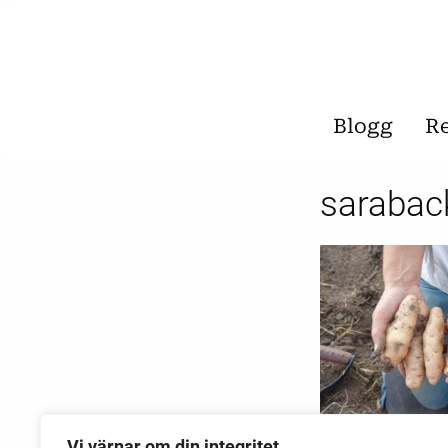
Blogg
R
sarabac
Vi värnar om din integritet