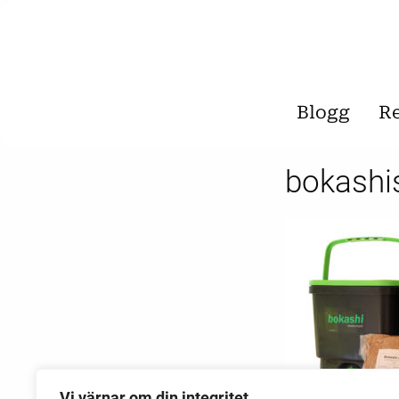
Blogg
R
bokashi
Vi värnar om din integritet