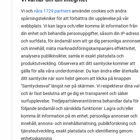
Vi och
våra 1729 partners
använder cookies och andra
spårningstekniker för att förbättra din upplevelse på vår
kompost, bokashi,
webbplats. Vi kan lagra och/eller komma åt information från
skillnadens trädgå
din enhet och behandla personuppgifter, såsom din IP-adress
och surfdata, för ändamål som att ge dig personliga annonse
och innehåll, mäta marknadsföringskampanjers effektivitet,
analysera publikinsikter, samla in exakt platsdata och
produktutveckling. Observera att ditt samtycke kommer att
gälla för alla våra underdomäner. Du kan ändra eller återkalla
ditt samtycke när som helst genom att klicka på knappen
"Samtyckesval" längst ner på skärmen. Vi respekterar dina val
och är fast beslutna att ge dig en transparent och säker
surfupplevelse. Tredjepartsleverantörerna behandlar data för
följande ändamål och särskilda funktioner: Lagra och/eller
komma åt information på en enhet, personliga annonser och
innehåll, annons- och innehållsmätning, publikforskning och
tjänsteutveckling, exakt platsdata och identifiering genom
enhetsskanning.