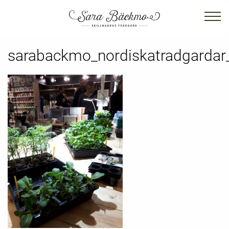
sarabackmo_nordiskatradgardar