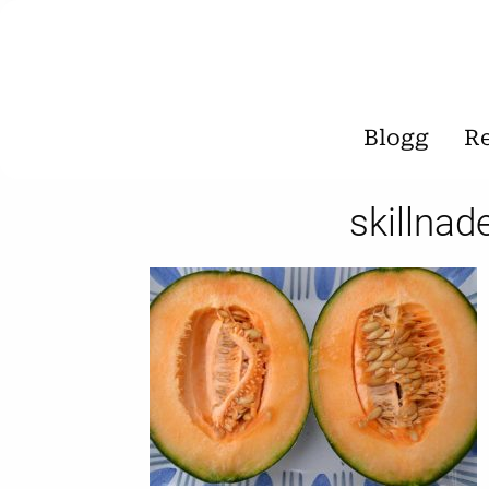
Blogg
R
skillna