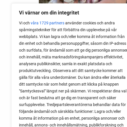
Vi värnar om din integritet
Vi och
våra 1729 partners
använder cookies och andra
spårningstekniker för att förbättra din upplevelse på vår
webbplats. Vi kan lagra och/eller komma åt information från
06 augusti 2026
din enhet och behandla personuppgifter, såsom din IP-adress
Sätta vitlök på våren i Sverige
och surfdata, för ändamål som att ge dig personliga annonse
och innehåll, mäta marknadsföringskampanjers effektivitet,
Om du har tur med vädret kan det gå fint
analysera publikinsikter, samla in exakt platsdata och
att sätta vitlök också på våren. Men
produktutveckling. Observera att ditt samtycke kommer att
tillförlitligast är att sätta vitlök på hösten
gälla för alla våra underdomäner. Du kan ändra eller återkalla
och vintern.
ditt samtycke när som helst genom att klicka på knappen
"Samtyckesval" längst ner på skärmen. Vi respekterar dina val
och är fast beslutna att ge dig en transparent och säker
surfupplevelse. Tredjepartsleverantörerna behandlar data för
följande ändamål och särskilda funktioner: Lagra och/eller
komma åt information på en enhet, personliga annonser och
innehåll, annons- och innehållsmätning, publikforskning och