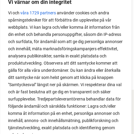
Vi värnar om din integritet
Med det här smarta knepet kan du odla också stora
Vi och
våra 1729 partners
använder cookies och andra
växter i en pallkrage tillsammans med andra växter.
spårningstekniker för att förbättra din upplevelse på vår
Perfekt om du vill odla mycket i på liten yta.
webbplats. Vi kan lagra och/eller komma åt information från
din enhet och behandla personuppgifter, såsom din IP-adress
och surfdata, för ändamål som att ge dig personliga annonser
och innehåll, mäta marknadsföringskampanjers effektivitet,
analysera publikinsikter, samla in exakt platsdata och
produktutveckling. Observera att ditt samtycke kommer att
gälla för alla våra underdomäner. Du kan ändra eller återkalla
ditt samtycke när som helst genom att klicka på knappen
"Samtyckesval" längst ner på skärmen. Vi respekterar dina val
och är fast beslutna att ge dig en transparent och säker
surfupplevelse. Tredjepartsleverantörerna behandlar data för
FACEBOOK
följande ändamål och särskilda funktioner: Lagra och/eller
komma åt information på en enhet, personliga annonser och
YOUTUBE
innehåll, annons- och innehållsmätning, publikforskning och
tjänsteutveckling, exakt platsdata och identifiering genom
INSTAGRAM