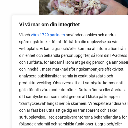
Vi värnar om din integritet
Vi och
våra 1729 partners
använder cookies och andra
spårningstekniker för att förbättra din upplevelse på vår
webbplats. Vi kan lagra och/eller komma åt information från
06 augusti 2026
din enhet och behandla personuppgifter, såsom din IP-adress
Sätta vitlök på våren i Sverige
och surfdata, för ändamål som att ge dig personliga annonse
och innehåll, mäta marknadsföringskampanjers effektivitet,
Om du har tur med vädret kan det gå fint
analysera publikinsikter, samla in exakt platsdata och
att sätta vitlök också på våren. Men
produktutveckling. Observera att ditt samtycke kommer att
tillförlitligast är att sätta vitlök på hösten
gälla för alla våra underdomäner. Du kan ändra eller återkalla
och vintern.
ditt samtycke när som helst genom att klicka på knappen
"Samtyckesval" längst ner på skärmen. Vi respekterar dina val
och är fast beslutna att ge dig en transparent och säker
surfupplevelse. Tredjepartsleverantörerna behandlar data för
följande ändamål och särskilda funktioner: Lagra och/eller