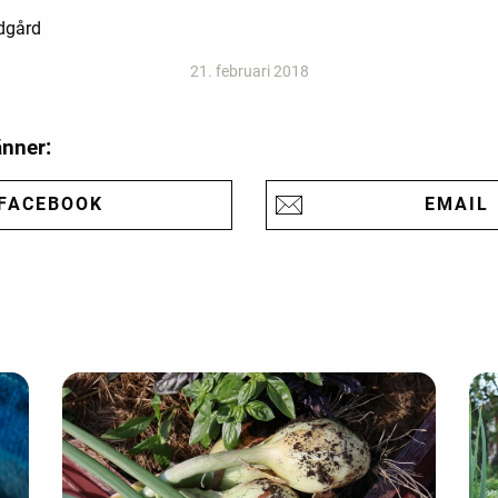
ädgård
21. februari 2018
änner:
FACEBOOK
EMAIL