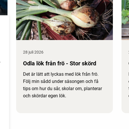
28 juli 2026
Odla lök från frö - Stor skörd
r
Det är lätt att lyckas med lök från frö.
Följ min sådd under säsongen och få
tips om hur du sår, skolar om, planterar
och skördar egen lök.