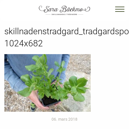
skillnadenstradgard_tradgardspo
1024x682
06. mars 2018