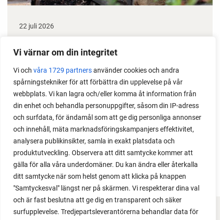
22 juli 2026
Odla stora växter på liten plats
Vi värnar om din integritet
Med det här smarta knepet kan du odla också stora
Vi och
våra 1729 partners
använder cookies och andra
växter i en pallkrage tillsammans med andra växter.
spårningstekniker för att förbättra din upplevelse på vår
Perfekt om du vill odla mycket i på liten yta.
webbplats. Vi kan lagra och/eller komma åt information från
din enhet och behandla personuppgifter, såsom din IP-adress
och surfdata, för ändamål som att ge dig personliga annonser
och innehåll, mäta marknadsföringskampanjers effektivitet,
analysera publikinsikter, samla in exakt platsdata och
produktutveckling. Observera att ditt samtycke kommer att
gälla för alla våra underdomäner. Du kan ändra eller återkalla
ditt samtycke när som helst genom att klicka på knappen
"Samtyckesval" längst ner på skärmen. Vi respekterar dina val
och är fast beslutna att ge dig en transparent och säker
surfupplevelse. Tredjepartsleverantörerna behandlar data för