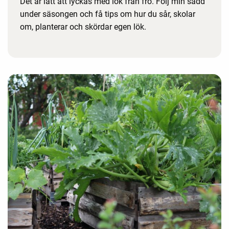
Det är lätt att lyckas med lök från frö. Följ min sådd
under säsongen och få tips om hur du sår, skolar
om, planterar och skördar egen lök.