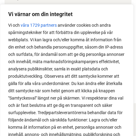
Odla stora växter på liten plats
Vi värnar om din integritet
Med det här smarta knepet kan du odla också stora
Vi och
våra 1729 partners
använder cookies och andra
växter i en pallkrage tillsammans med andra växter.
spårningstekniker för att förbättra din upplevelse på vår
Perfekt om du vill odla mycket i på liten yta.
webbplats. Vi kan lagra och/eller komma åt information från
din enhet och behandla personuppgifter, såsom din IP-adress
och surfdata, för ändamål som att ge dig personliga annonser
och innehåll, mäta marknadsföringskampanjers effektivitet,
analysera publikinsikter, samla in exakt platsdata och
produktutveckling. Observera att ditt samtycke kommer att
gälla för alla våra underdomäner. Du kan ändra eller återkalla
ditt samtycke när som helst genom att klicka på knappen
"Samtyckesval" längst ner på skärmen. Vi respekterar dina val
och är fast beslutna att ge dig en transparent och säker
surfupplevelse. Tredjepartsleverantörerna behandlar data för
FACEBOOK
följande ändamål och särskilda funktioner: Lagra och/eller
komma åt information på en enhet, personliga annonser och
YOUTUBE
innehåll, annons- och innehållsmätning, publikforskning och