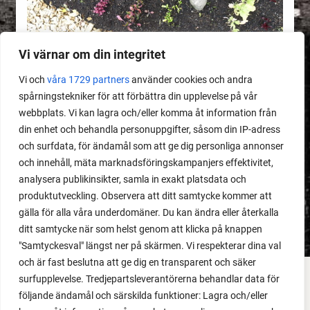
Vi värnar om din integritet
Vi och
våra 1729 partners
använder cookies och andra
spårningstekniker för att förbättra din upplevelse på vår
webbplats. Vi kan lagra och/eller komma åt information från
MEDLEMSINNEHÅLL
din enhet och behandla personuppgifter, såsom din IP-adress
Dåligt gödslad jord
och surfdata, för ändamål som att ge dig personliga annonser
och innehåll, mäta marknadsföringskampanjers effektivitet,
analysera publikinsikter, samla in exakt platsdata och
LÄS MER
produktutveckling. Observera att ditt samtycke kommer att
gälla för alla våra underdomäner. Du kan ändra eller återkalla
ditt samtycke när som helst genom att klicka på knappen
"Samtyckesval" längst ner på skärmen. Vi respekterar dina val
och är fast beslutna att ge dig en transparent och säker
surfupplevelse. Tredjepartsleverantörerna behandlar data för
FACEBOOK
följande ändamål och särskilda funktioner: Lagra och/eller