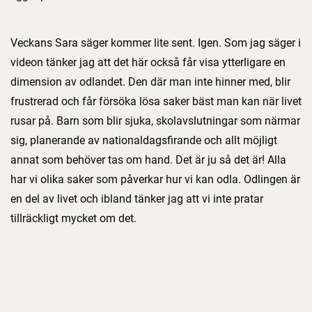
Veckans Sara säger kommer lite sent. Igen. Som jag säger i
videon tänker jag att det här också får visa ytterligare en
dimension av odlandet. Den där man inte hinner med, blir
frustrerad och får försöka lösa saker bäst man kan när livet
rusar på. Barn som blir sjuka, skolavslutningar som närmar
sig, planerande av nationaldagsfirande och allt möjligt
annat som behöver tas om hand. Det är ju så det är! Alla
har vi olika saker som påverkar hur vi kan odla. Odlingen är
en del av livet och ibland tänker jag att vi inte pratar
tillräckligt mycket om det.