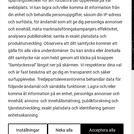
spårningstekniker för att förbättra din upplevelse på vår
webbplats. Vi kan lagra och/eller komma åt information från
MEDLEMSINNEHÅLL
din enhet och behandla personuppgifter, såsom din IP-adress
Dåligt gödslad jord
och surfdata, för ändamål som att ge dig personliga annonser
och innehåll, mäta marknadsföringskampanjers effektivitet,
analysera publikinsikter, samla in exakt platsdata och
LÄS MER
produktutveckling. Observera att ditt samtycke kommer att
gälla för alla våra underdomäner. Du kan ändra eller återkalla
ditt samtycke när som helst genom att klicka på knappen
"Samtyckesval" längst ner på skärmen. Vi respekterar dina val
och är fast beslutna att ge dig en transparent och säker
surfupplevelse. Tredjepartsleverantörerna behandlar data för
FACEBOOK
följande ändamål och särskilda funktioner: Lagra och/eller
komma åt information på en enhet, personliga annonser och
YOUTUBE
innehåll, annons- och innehållsmätning, publikforskning och
tjänsteutveckling, exakt platsdata och identifiering genom
INSTAGRAM
enhetsskanning.
PODCAST
Inställningar
Neka alla
Acceptera alla