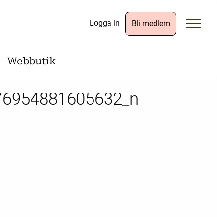
Logga in
Bli medlem
Webbutik
76954881605632_n