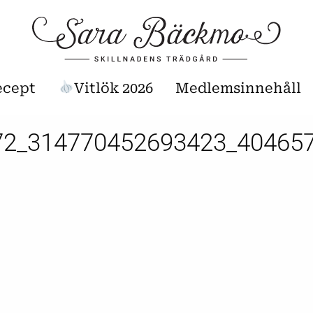
ecept
Vitlök 2026
Medlemsinnehåll
72_314770452693423_40465