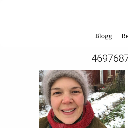
Blogg
R
469768