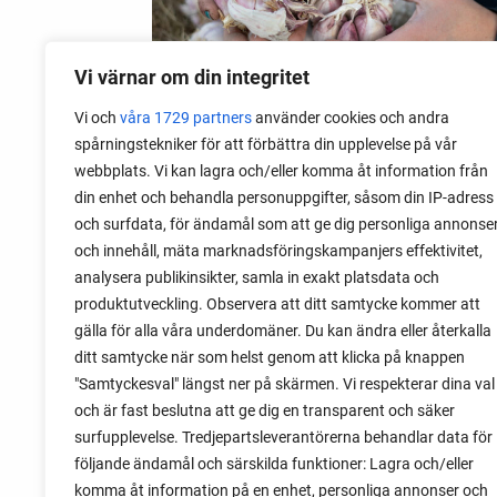
Vi värnar om din integritet
Vi och
våra 1729 partners
använder cookies och andra
spårningstekniker för att förbättra din upplevelse på vår
webbplats. Vi kan lagra och/eller komma åt information från
06 augusti 2026
din enhet och behandla personuppgifter, såsom din IP-adress
Sätta vitlök på våren i Sverige
och surfdata, för ändamål som att ge dig personliga annonse
och innehåll, mäta marknadsföringskampanjers effektivitet,
Om du har tur med vädret kan det gå fint
analysera publikinsikter, samla in exakt platsdata och
att sätta vitlök också på våren. Men
produktutveckling. Observera att ditt samtycke kommer att
tillförlitligast är att sätta vitlök på hösten
gälla för alla våra underdomäner. Du kan ändra eller återkalla
och vintern.
ditt samtycke när som helst genom att klicka på knappen
"Samtyckesval" längst ner på skärmen. Vi respekterar dina val
och är fast beslutna att ge dig en transparent och säker
surfupplevelse. Tredjepartsleverantörerna behandlar data för
följande ändamål och särskilda funktioner: Lagra och/eller
komma åt information på en enhet, personliga annonser och