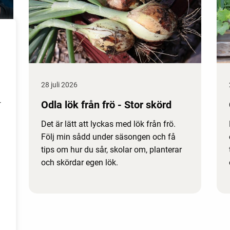
28 juli 2026
Odla lök från frö - Stor skörd
r
Det är lätt att lyckas med lök från frö.
Följ min sådd under säsongen och få
tips om hur du sår, skolar om, planterar
och skördar egen lök.