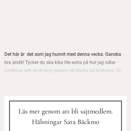
Det här är det som jag hunnit med denna vecka. Ganska
bra ändå! Tycker du ska kika lite extra på hur jag odlar
småblad och skott inne genom att klicka på länkarna. Och
du som komposterar med bokashi får gärna titta på min
suveräna vinterlösning med en stor komposttunna i
tunneln över vintern. Det fungerar super.
Läs mer genom att bli sajtmedlem.
Hälsningar Sara Bäckmo