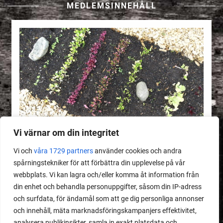
MEDLEMSINNEHÅLL
Vi värnar om din integritet
Vi och
våra 1729 partners
använder cookies och andra
spårningstekniker för att förbättra din upplevelse på vår
webbplats. Vi kan lagra och/eller komma åt information från
MEDLEMSINNEHÅLL
din enhet och behandla personuppgifter, såsom din IP-adress
Dåligt gödslad jord
och surfdata, för ändamål som att ge dig personliga annonser
och innehåll, mäta marknadsföringskampanjers effektivitet,
analysera publikinsikter, samla in exakt platsdata och