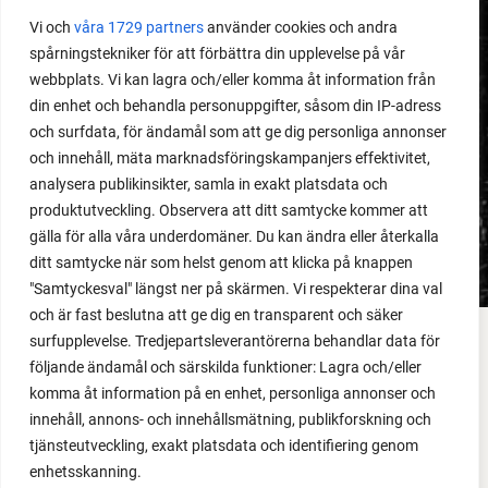
Vi och
våra 1729 partners
använder cookies och andra
spårningstekniker för att förbättra din upplevelse på vår
webbplats. Vi kan lagra och/eller komma åt information från
MEDLEMSINNEHÅLL
din enhet och behandla personuppgifter, såsom din IP-adress
Dåligt gödslad jord
och surfdata, för ändamål som att ge dig personliga annonser
och innehåll, mäta marknadsföringskampanjers effektivitet,
analysera publikinsikter, samla in exakt platsdata och
LÄS MER
produktutveckling. Observera att ditt samtycke kommer att
gälla för alla våra underdomäner. Du kan ändra eller återkalla
ditt samtycke när som helst genom att klicka på knappen
"Samtyckesval" längst ner på skärmen. Vi respekterar dina val
och är fast beslutna att ge dig en transparent och säker
surfupplevelse. Tredjepartsleverantörerna behandlar data för
FACEBOOK
följande ändamål och särskilda funktioner: Lagra och/eller
komma åt information på en enhet, personliga annonser och
YOUTUBE
innehåll, annons- och innehållsmätning, publikforskning och
tjänsteutveckling, exakt platsdata och identifiering genom
INSTAGRAM
enhetsskanning.