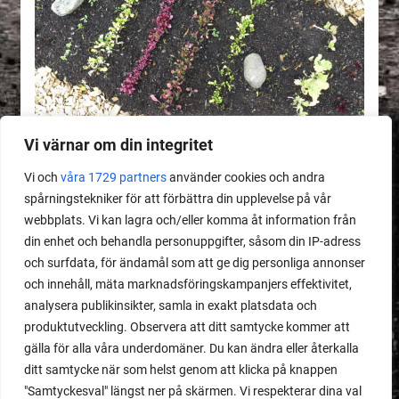
Vi värnar om din integritet
Vi och
våra 1729 partners
använder cookies och andra
spårningstekniker för att förbättra din upplevelse på vår
webbplats. Vi kan lagra och/eller komma åt information från
MEDLEMSINNEHÅLL
din enhet och behandla personuppgifter, såsom din IP-adress
Dåligt gödslad jord
och surfdata, för ändamål som att ge dig personliga annonser
och innehåll, mäta marknadsföringskampanjers effektivitet,
analysera publikinsikter, samla in exakt platsdata och
LÄS MER
produktutveckling. Observera att ditt samtycke kommer att
gälla för alla våra underdomäner. Du kan ändra eller återkalla
ditt samtycke när som helst genom att klicka på knappen
"Samtyckesval" längst ner på skärmen. Vi respekterar dina val