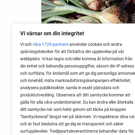
Vi värnar om din integritet
Vi och
våra 1729 partners
använder cookies och andra
spårningstekniker för att förbättra din upplevelse på vår
28 juli 2026
webbplats. Vi kan lagra och/eller komma åt information från
Odla lök från frö - Stor skörd
din enhet och behandla personuppgifter, såsom din IP-adress
och surfdata, för ändamål som att ge dig personliga annonse
Det är lätt att lyckas med lök från frö.
och innehåll, mäta marknadsföringskampanjers effektivitet,
Följ min sådd under säsongen och få
analysera publikinsikter, samla in exakt platsdata och
tips om hur du sår, skolar om, planterar
produktutveckling. Observera att ditt samtycke kommer att
och skördar egen lök.
gälla för alla våra underdomäner. Du kan ändra eller återkalla
ditt samtycke när som helst genom att klicka på knappen
"Samtyckesval" längst ner på skärmen. Vi respekterar dina val
och är fast beslutna att ge dig en transparent och säker
surfupplevelse. Tredjepartsleverantörerna behandlar data för