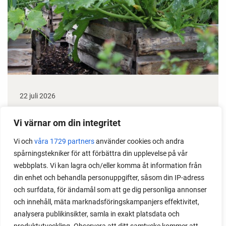
22 juli 2026
Odla stora växter på liten plats
Vi värnar om din integritet
Med det här smarta knepet kan du odla också stora
Vi och
våra 1729 partners
använder cookies och andra
växter i en pallkrage tillsammans med andra växter.
spårningstekniker för att förbättra din upplevelse på vår
Perfekt om du vill odla mycket i på liten yta.
webbplats. Vi kan lagra och/eller komma åt information från
din enhet och behandla personuppgifter, såsom din IP-adress
och surfdata, för ändamål som att ge dig personliga annonser
och innehåll, mäta marknadsföringskampanjers effektivitet,
analysera publikinsikter, samla in exakt platsdata och