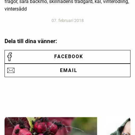
frågor, sara bäckmo, skillnadens trädgård, kål, vinterodling,
vintersådd
07. februari 2018
Dela till dina vänner:
FACEBOOK
EMAIL