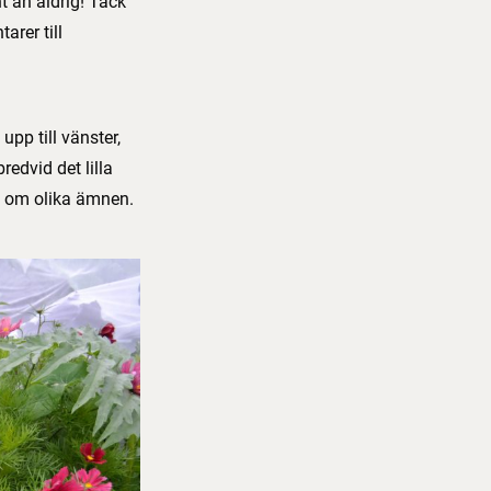
t än aldrig! Tack
arer till
upp till vänster,
redvid det lilla
vit om olika ämnen.