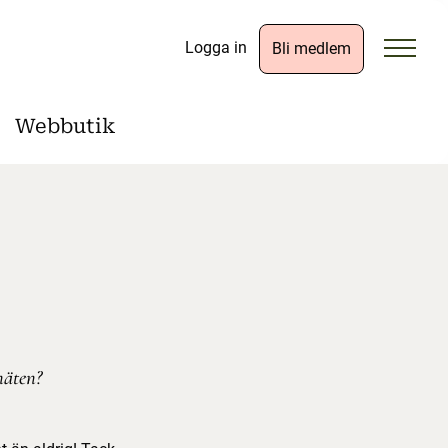
Logga in
Bli medlem
Webbutik
näten?