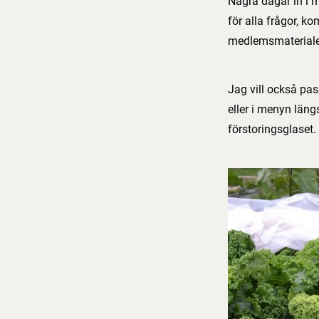
Några dagar in i m
för alla frågor, k
medlemsmaterial
Jag vill också pas
eller i menyn längs
förstoringsglaset.