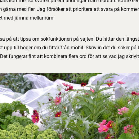
ars kommer så svaren på era undringar från februari. Bättre sen
om gärna med fler. Jag försöker att prioritera att svara på komment
et med jämna mellanrum.
sa på att tipsa om sökfunktionen på sajten! Du hittar den längst 
t upp till höger om du tittar från mobil. Skriv in det du söker på b
 Det fungerar fint att kombinera flera ord för att se vad jag skri