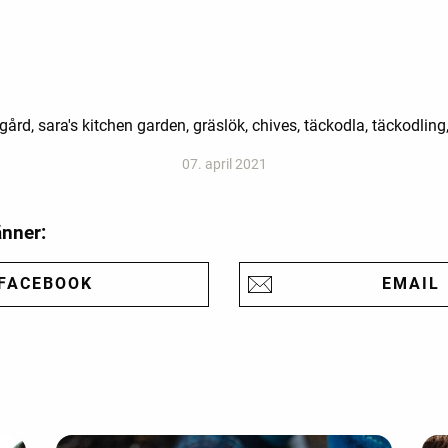
rd, sara's kitchen garden, gräslök, chives, täckodla, täckodling
07. april 2021
änner:
FACEBOOK
EMAIL